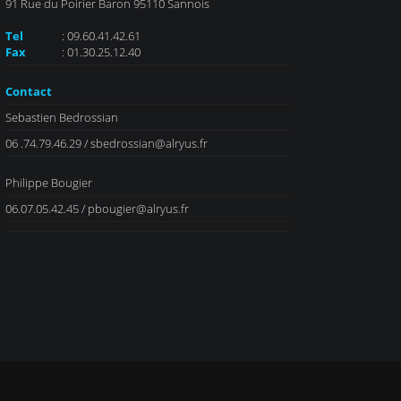
91 Rue du Poirier Baron 95110 Sannois
Tel
: 09.60.41.42.61
Fax
: 01.30.25.12.40
Contact
Sebastien Bedrossian
06 .74.79.46.29 / sbedrossian@alryus.fr
Philippe Bougier
06.07.05.42.45 / pbougier@alryus.fr